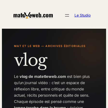
Aller
au
Le Studio
contenu
MAT ET LE WEB — ARCHIVES ÉDITORIALES
vlog
Le
vlog de matetleweb.com
est bien plus
qu’un journal vidéo : c’est un espace de
réflexion libre, entre critique du monde
actuel, récits personnels et quête de sens.
Chaque épisode est pensé comme une
lampe torche dans la brume
: éclairer,