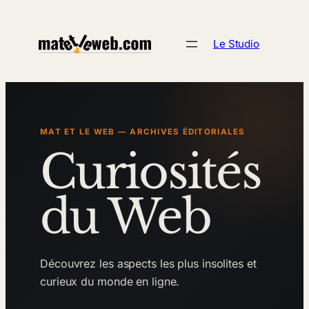
Aller
au
Le Studio
contenu
MAT ET LE WEB — ARCHIVES ÉDITORIALES
Curiosités
du Web
Découvrez les aspects les plus insolites et
curieux du monde en ligne.