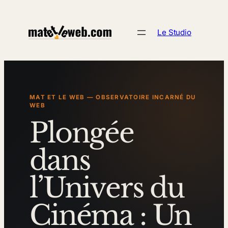
Aller
au
Le Studio
contenu
MAT ET LE WEB — OBSERVATOIRE INCARNÉ DU
WEB
Plongée
dans
l’Univers du
Cinéma : Un