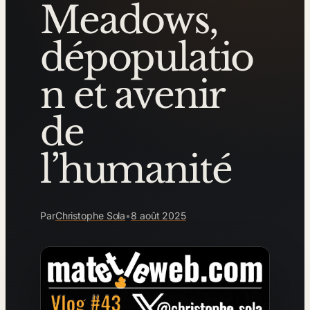
Meadows,
dépopulatio
n et avenir
de
l’humanité
Par
Christophe Sola
•
8 août 2025