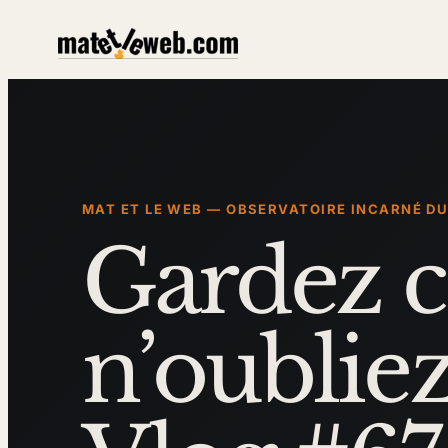
Aller
au
contenu
MAT ET LE WEB — OBSERVATOIRE INCARNÉ D
Gardez c
n’oubliez