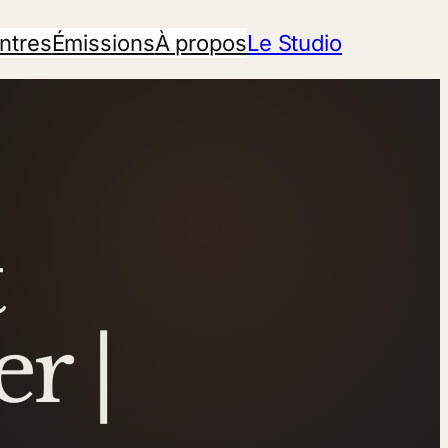
ntres
Émissions
À propos
Le Studio
t
r |