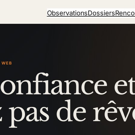
Observations
Dossiers
Renco
U WEB
onfiance e
 pas de rêve