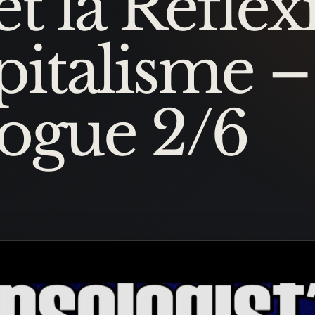
t la Réflex
pitalisme –
logue 2/6