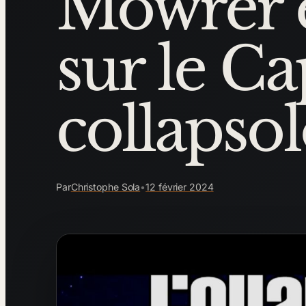
Mowrer e
sur le Ca
collapso
Par
Christophe Sola
•
12 février 2024