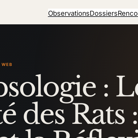
Observations
Dossiers
Renco
U WEB
psologie : 
é des Rats :