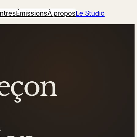
ntres
Émissions
À propos
Le Studio
Leçon