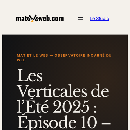
Aller
au
Le Studio
contenu
MAT ET LE WEB — OBSERVATOIRE INCARNÉ DU
WEB
Les
Verticales de
l’Été 2025 :
Épisode 10 –