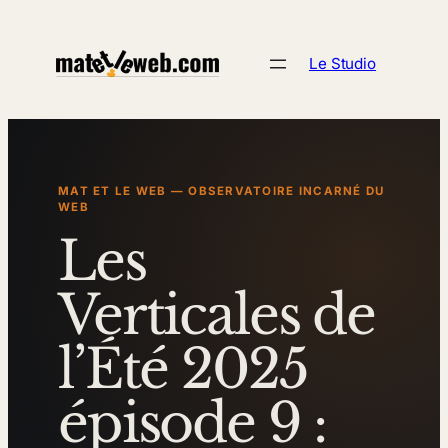
Aller
au
Le Studio
contenu
MAT ET LE WEB — OBSERVATOIRE INCARNÉ DU
WEB
Les
Verticales de
l’Été 2025
épisode 9 :