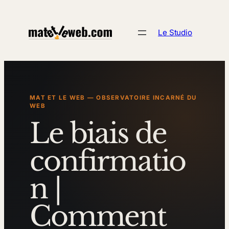
Aller
au
Le Studio
contenu
MAT ET LE WEB — OBSERVATOIRE INCARNÉ DU
WEB
Le biais de
confirmatio
n |
Comment