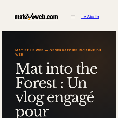
Aller
au
Le Studio
contenu
MAT ET LE WEB — OBSERVATOIRE INCARNÉ DU
WEB
Mat into the
Forest : Un
vlog engagé
pour